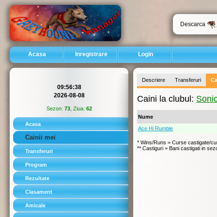
Descarca
Acasa
Inregistrare
Login
Descriere
Transferuri
Ca
09:56:39
2026-08-08
Caini la clubul:
Soni
Sezon:
73
, Ziua:
62
Nume
Acasa
Ace Hi Rumble
Cainii mei
* Wins/Runs = Curse castigate/cur
** Castiguri = Bani castigati in se
Transferuri
Program
Rezultate
Clasament
Amicale