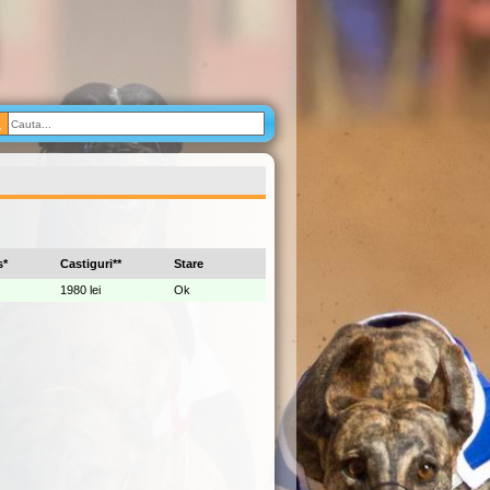
s*
Castiguri**
Stare
1980 lei
Ok