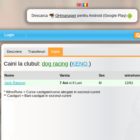
Descarca
GHmanager
pentru Android (Google Play)
Login
Descriere
Transferuri
Caini
Caini la clubul:
dog racing
(
KENO
)
Nume
Varsta
Sex
wins/run
Jack Rawson
7 Ani
si 8 Luni
M
12/61
* Wins/Runs = Curse castigate/curse alergate in sezonul curent
** Castiguri = Bani castigati in sezonul curent