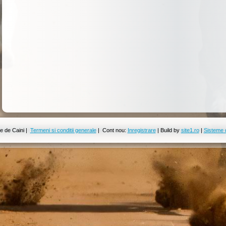
 de Caini |
Termeni si conditii generale
| Cont nou:
Inregistrare
| Build by
site1.ro
|
Sisteme 