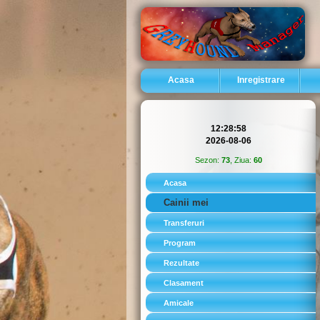
Acasa
Inregistrare
12:28:59
2026-08-06
Sezon:
73
, Ziua:
60
Acasa
Cainii mei
Transferuri
Program
Rezultate
Clasament
Amicale